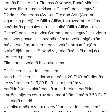
Lomās Billija Ailiša, Fineass O’Konels, Endrū Māršals.
Koncertfilma, kuras režisori ir Oscar® balvu ieguvēji
Džeimss Kamerons (Avatar: Fire and Ash (Avatars:
Uguns un pelni)) un Billija Ailiša, tika uzņemta Ailišas
izpārdotās pasaules turnejas laikā. Billija Ailiša – divu
Oscar® balvu un deviņu Grammy balvu ieguvēja, ir viena
no savas paaudzes slavenākajām un veiksmīgākajām
māksliniecēm, un viena no visvairāk straumētajām
izpildītājām pasaulē. Kopā viņi piedāvās vēl nebijušu
koncerta pieredzi.
Filma angļu valodā bez tulkojuma.
Biļešu cenas uz kino seansiem:
Kino biļešu cenas – darba dienās 4,20 EUR, brīvdienās
un svētku dienās 5,00 EUR – par biļetēm var
norēķināties skaidrā naudā un ar bankas norēķinu
kartēm, biļetes cena uz dokumentālām filmām 3,50 EUR
– skaidrā naudā.
Uz laiku atsākta vietu rezervēšana uz kino seansiem!