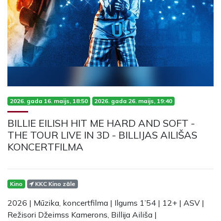
2026. gada 16. maijs, 18:50
2026. gada 26. maijs, 19:40
BILLIE EILISH HIT ME HARD AND SOFT -
THE TOUR LIVE IN 3D - BILLIJAS AILIŠAS
KONCERTFILMA
Kino
KKC Kino zāle
2026 | Mūzika, koncertfilma | Ilgums 1’54 | 12+ | ASV |
Režisori Džeimss Kamerons, Billija Ailiša |