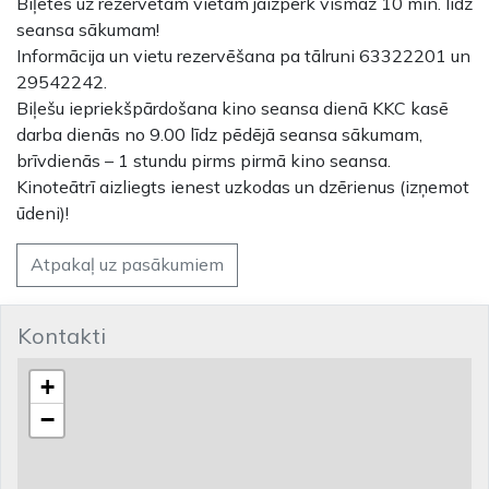
Biļetes uz rezervētām vietām jāizpērk vismaz 10 min. līdz
seansa sākumam!
Informācija un vietu rezervēšana pa tālruni 63322201 un
29542242.
Biļešu iepriekšpārdošana kino seansa dienā KKC kasē
darba dienās no 9.00 līdz pēdējā seansa sākumam,
brīvdienās – 1 stundu pirms pirmā kino seansa.
Kinoteātrī aizliegts ienest uzkodas un dzērienus (izņemot
ūdeni)!
Atpakaļ uz pasākumiem
Kontakti
+
−