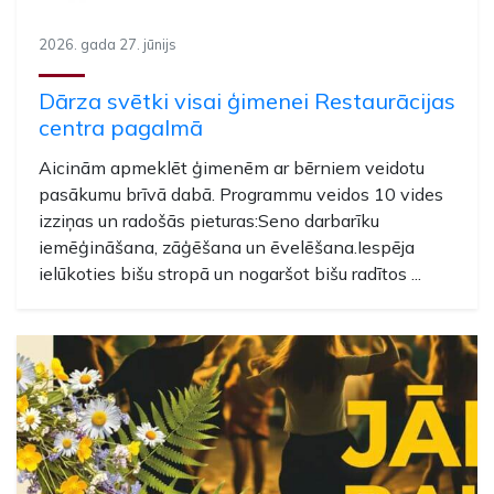
2026. gada 27. jūnijs
Dārza svētki visai ģimenei Restaurācijas
centra pagalmā
Aicinām apmeklēt ģimenēm ar bērniem veidotu
pasākumu brīvā dabā. Programmu veidos 10 vides
izziņas un radošās pieturas:Seno darbarīku
iemēģināšana, zāģēšana un ēvelēšana.Iespēja
ielūkoties bišu stropā un nogaršot bišu radītos ...