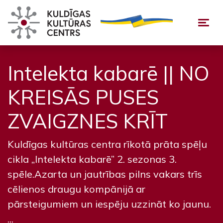
Togg
Intelekta kabarē || NO
KREISĀS PUSES
ZVAIGZNES KRĪT
Kuldīgas kultūras centra rīkotā prāta spēļu
cikla „Intelekta kabarē” 2. sezonas 3.
spēle.Azarta un jautrības pilns vakars trīs
cēlienos draugu kompānijā ar
pārsteigumiem un iespēju uzzināt ko jaunu.
...