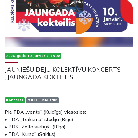
2026. gada 10. janvāris, 18:00
JAUNIEŠU DEJU KOLEKTĪVU KONCERTS
„JAUNGADA KOKTEILIS”
Koncerts
KKC Lielā zāle
Pie TDA „Venta” (Kuldīga) viesosies:
• TDA „Teiksma” studija (Rīga)
• BDK „Zelta sietiņš” (Rīga)
• TDA „Kursa” (Saldus)