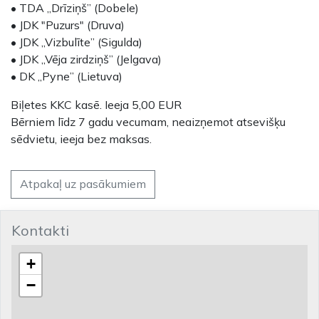
• TDA „Drīziņš” (Dobele)
• JDK "Puzurs" (Druva)
• JDK „Vizbulīte” (Sigulda)
• JDK „Vēja zirdziņš” (Jelgava)
• DK „Pyne” (Lietuva)
Biļetes KKC kasē. Ieeja 5,00 EUR
Bērniem līdz 7 gadu vecumam, neaizņemot atsevišķu
sēdvietu, ieeja bez maksas.
Atpakaļ uz pasākumiem
Kontakti
+
−