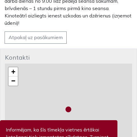
darba dienās no 9.00 līdz pēdējā seansa sākumam,
brīvdienās – 1 stundu pirms pirmā kino seansa.
Kinoteātrī aizliegts ienest uzkodas un dzērienus (izņemot
ūdeni)!
Atpakaļ uz pasākumiem
Kontakti
+
−
Informējam, ka šīs tīmekļa vietnes ērtākai
lietošanai tiek izmantotas sīkdatnes. Turpinot