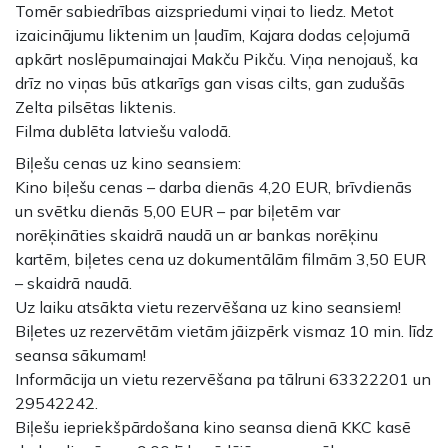
Tomēr sabiedrības aizspriedumi viņai to liedz. Metot
izaicinājumu liktenim un ļaudīm, Kajara dodas ceļojumā
apkārt noslēpumainajai Makču Pikču. Viņa nenojauš, ka
drīz no viņas būs atkarīgs gan visas cilts, gan zudušās
Zelta pilsētas liktenis.
Filma dublēta latviešu valodā.
Biļešu cenas uz kino seansiem:
Kino biļešu cenas – darba dienās 4,20 EUR, brīvdienās
un svētku dienās 5,00 EUR – par biļetēm var
norēķināties skaidrā naudā un ar bankas norēķinu
kartēm, biļetes cena uz dokumentālām filmām 3,50 EUR
– skaidrā naudā.
Uz laiku atsākta vietu rezervēšana uz kino seansiem!
Biļetes uz rezervētām vietām jāizpērk vismaz 10 min. līdz
seansa sākumam!
Informācija un vietu rezervēšana pa tālruni 63322201 un
29542242.
Biļešu iepriekšpārdošana kino seansa dienā KKC kasē