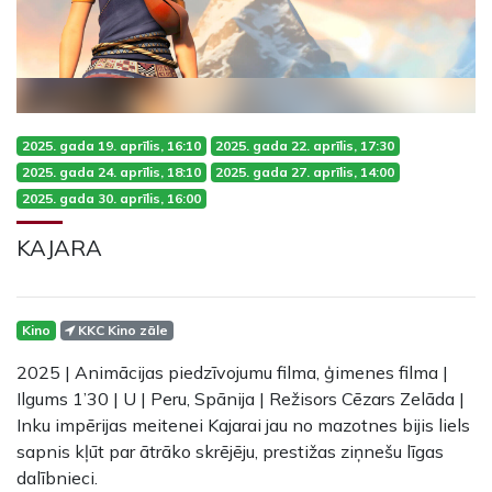
2025. gada 19. aprīlis, 16:10
2025. gada 22. aprīlis, 17:30
2025. gada 24. aprīlis, 18:10
2025. gada 27. aprīlis, 14:00
2025. gada 30. aprīlis, 16:00
KAJARA
Kino
KKC Kino zāle
2025 | Animācijas piedzīvojumu filma, ģimenes filma |
Ilgums 1’30 | U | Peru, Spānija | Režisors Cēzars Zelāda |
Inku impērijas meitenei Kajarai jau no mazotnes bijis liels
sapnis kļūt par ātrāko skrējēju, prestižas ziņnešu līgas
dalībnieci.