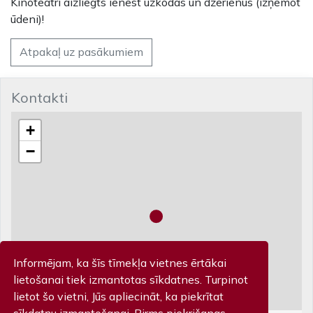
Kinoteātrī aizliegts ienest uzkodas un dzērienus (izņemot
ūdeni)!
Atpakaļ uz pasākumiem
Kontakti
+
−
Informējam, ka šīs tīmekļa vietnes ērtākai
lietošanai tiek izmantotas sīkdatnes. Turpinot
lietot šo vietni, Jūs apliecināt, ka piekrītat
sīkdatņu izmantošanai. Pirms piekrišanas