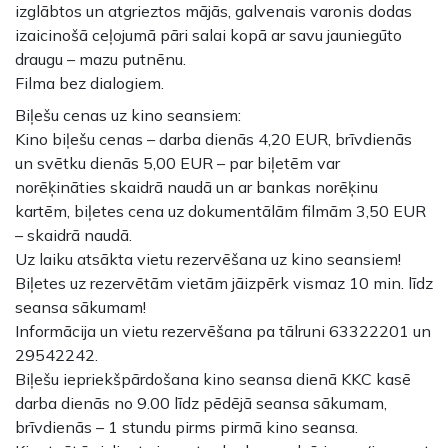
izglābtos un atgrieztos mājās, galvenais varonis dodas
izaicinošā ceļojumā pāri salai kopā ar savu jauniegūto
draugu – mazu putnēnu.
Filma bez dialogiem.
Biļešu cenas uz kino seansiem:
Kino biļešu cenas – darba dienās 4,20 EUR, brīvdienās
un svētku dienās 5,00 EUR – par biļetēm var
norēķināties skaidrā naudā un ar bankas norēķinu
kartēm, biļetes cena uz dokumentālām filmām 3,50 EUR
– skaidrā naudā.
Uz laiku atsākta vietu rezervēšana uz kino seansiem!
Biļetes uz rezervētām vietām jāizpērk vismaz 10 min. līdz
seansa sākumam!
Informācija un vietu rezervēšana pa tālruni 63322201 un
29542242.
Biļešu iepriekšpārdošana kino seansa dienā KKC kasē
darba dienās no 9.00 līdz pēdējā seansa sākumam,
brīvdienās – 1 stundu pirms pirmā kino seansa.