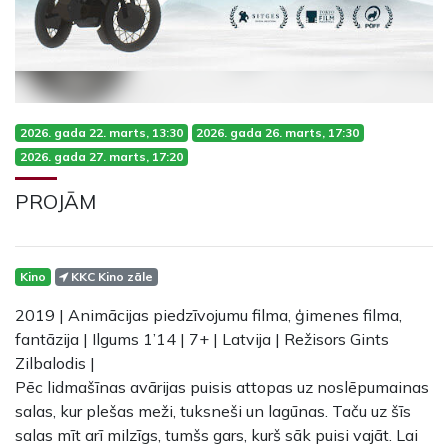
2026. gada 22. marts, 13:30
2026. gada 26. marts, 17:30
2026. gada 27. marts, 17:20
PROJĀM
Kino
KKC Kino zāle
2019 | Animācijas piedzīvojumu filma, ģimenes filma,
fantāzija | Ilgums 1’14 | 7+ | Latvija | Režisors Gints
Zilbalodis |
Pēc lidmašīnas avārijas puisis attopas uz noslēpumainas
salas, kur plešas meži, tuksneši un lagūnas. Taču uz šīs
salas mīt arī milzīgs, tumšs gars, kurš sāk puisi vajāt. Lai