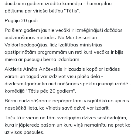
daudziem gadiem izrādīto komēdiju - humorpilno
pētījumu par vīrieša būtību "Tētis".
Pagāja 20 gadi.
Pa šiem gadiem jaunie vecāki ir izmēģinājuši dažādas
audzināšanas metodes. No Montessorī un
Valdorfpedagoģijas, līdz Izglītības ministrijas
apstiprinātām programmām un reti kurš vecāks ir bijis
mierā ar pusaugu bērna izdarībām.
Aktieris Ainārs Ančevskis ir izaudzis kopā ar izrādes
varoni un tagad var izdzīvot visu plašo dēla -
divdesmitgadnieka audzināšanas spektru jaunajā izrādē -
komēdijā "Tētis pēc 20 gadiem".
Bērnu audzināšana ir nepārprotami visgrūtākā un upurus
nesošākā lieta, ko vīrietis savā dzīvē var izdarīt.
Taču tā ir viena no tām svarīgajām dzīves sastāvdaļām,
kura ir jāpieredz pašam un kuru viņš nemainītu ne pret ko
uz visas pasaules.