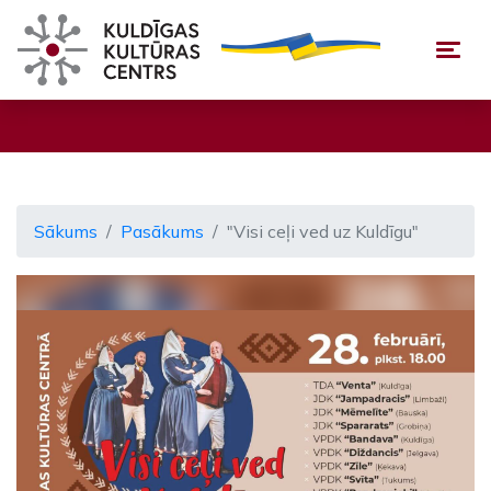
Togg
Sākums
Pasākums
"Visi ceļi ved uz Kuldīgu"