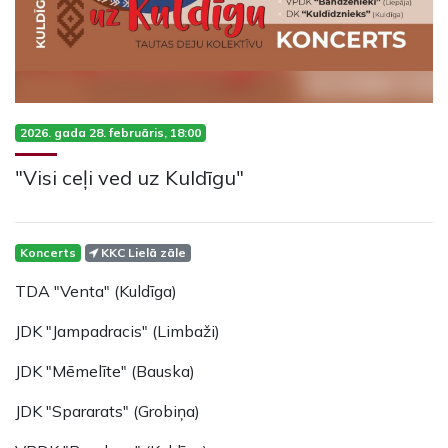
2026. gada 28. februāris, 18:00
"Visi ceļi ved uz Kuldīgu"
Koncerts
KKC Lielā zāle
TDA "Venta" (Kuldīga)
JDK "Jampadracis" (Limbaži)
JDK "Mēmelīte" (Bauska)
JDK "Spararats" (Grobiņa)