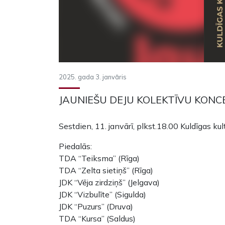
2025. gada 3. janvāris
JAUNIEŠU DEJU KOLEKTĪVU KONC
Sestdien, 11. janvārī, plkst.18.00 Kuldīgas kul
Piedalās:
TDA “Teiksma” (Rīga)
TDA “Zelta sietiņš” (Rīga)
JDK “Vēja zirdziņš” (Jelgava)
JDK “Vizbulīte” (Sigulda)
JDK “Puzurs” (Druva)
TDA “Kursa” (Saldus)