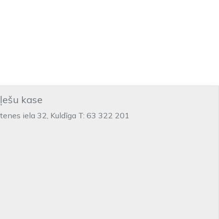
iļešu kase
ltenes iela 32, Kuldīga T: 63 322 201