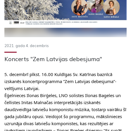
2021. gada 4. decembris
Koncerts "Zem Latvijas debesjuma"
5. decembrī plkst. 16.00 Kuldīgas Sv. Katrīnas baznīcā
izskanēs koncertprogramma “Zem Latvijas debesjuma”-
veltījums Latvijai.
Ēģelnieces Ilonas Birģeles, LNO solistes Ilonas Bageles un
čellistes Initas Malnačas interpretācijās izskanēs
daudzveidīga latviešu komponistu mūzika, tostarp vairāku šī
gada jubilāru opusi. Veidojot šo programmu, mākslinieces
uzrunāja divas latviešu komponistes, kas rezultējies ar
izvērstiem jaundarbiem – Ilonas Breģes dziesmu "Es runāt