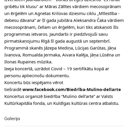
gribētu tik klusu" ar Māras Zālītes vārdiem mecosoprānam
un ērģelēm un Agnetas Krilovas dziesmu ciklu „Mīlestība -
debesu dāvana” ar šī gada jubilāra Aleksandra Čaka vārdiem
mecosoprānam, čellam un ērģelēm, kuri tiks atskaņoti šīs
programmas ietvaros. Jaundarbi ir piedzīvojuši savu
pirmatskaņojumu Rīgā šī gada augustā un septembrī.
Programmā skanēs Jāzepa Mediņa, Lūcijas Garūtas, Jāņa
Ivanova, Romualda Jermaka, Aivara Kalēja, Jāņa Lūsēna un
Ilonas Rupaines mūzika.
Ieeja koncertā, uzrādot Covid – 19 sertifikātu kopā ar
personu apliecinošu dokumentu.
Koncertu būs iespējams vērot
tiešraidē
www.facebook.com/Biedrība-Mulino-dellarte
Koncertus organizē biedrība “Mulino dell’arte” ar Valsts
Kultūrkapitāla fonda, un Kuldīgas kultūras centra atbalstu.
Galerija