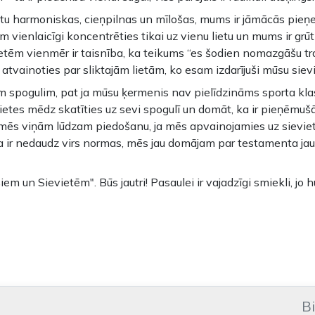
ūtu harmoniskas, cieņpilnas un mīlošas, mums ir jāmācās pieņe
 vienlaicīgi koncentrēties tikai uz vienu lietu un mums ir grūti
vietēm vienmēr ir taisnība, ka teikums “es šodien nomazgāšu tr
 atvainoties par sliktajām lietām, ko esam izdarījuši mūsu siev
ām spogulim, pat ja mūsu ķermenis nav pielīdzināms sporta kl
ietes mēdz skatīties uz sevi spogulī un domāt, ka ir pieņēm
ēs viņām lūdzam piedošanu, ja mēs apvainojamies uz sieviet
ra ir nedaudz virs normas, mēs jau domājam par testamenta ja
em un Sievietēm". Būs jautri! Pasaulei ir vajadzīgi smiekli, jo 
B