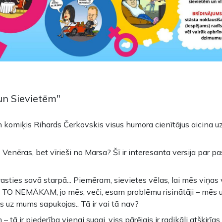
un Sievietēm"
n komiķis Rihards Čerkovskis visus humora cienītājus aicina uz
no Venēras, bet vīrieši no Marsa? Šī ir interesanta versija par 
asties savā starpā... Piemēram, sievietes vēlas, lai mēs viņas
TO NEMĀKAM, jo mēs, veči, esam problēmu risinātāji – mēs uz
tes uz mums sapukojas.. Tā ir vai tā nav?
 tā ir piederība vienai sugai, viss pārējais ir radikāli atšķirīgs.