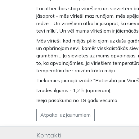
Lai attiecības starp vīriešiem un sievietēm b
jāsaprot - mēs vīrieši maz runājam, mēs spējam
redze… Un vīriešiem atkal ir jāsaprot, ka sie
tevi mīlu”. Un vēl mums vīriešiem ir jāiemācās
Mēs vīrieši, kad mājās pliki ejam uz dušu gar
un apbrīnojam sevi, kamēr visskaistākās siev
grumbām… Ja sievietes uz mums apvainojas, m
to, ka apvainojāmies. Ja vīriešiem temperatū
temperatūru bez raizēm kārto māju..
Tiekamies jaunajā izrādē "Patiesībā par Vīrieši
Izrādes ilgums - 1,2 h (apmēram);
Ieeja pasākumā no 18 gadu vecuma.
Atpakaļ uz jaunumiem
Kontakti