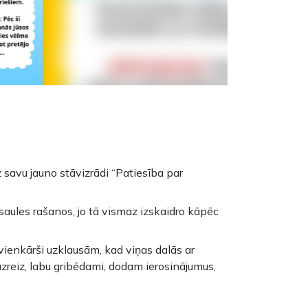
 savu jauno stāvizrādi “Patiesība par
pasaules rašanos, jo tā vismaz izskaidro kāpēc
 vienkārši uzklausām, kad viņas dalās ar
reiz, labu gribēdami, dodam ierosinājumus,