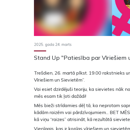
2025. gada 24. marts
Stand Up "Patiesība par Vīriešiem 
Trešdien, 26. martā plkst. 19.00 rakstnieks u
Vīriešiem un Sievietēm”.
Vai esiet dzirdējuši teoriju, ka sievietes nāk 
mēs esam tik ļoti dažādi!
Mēs bieži strīdamies dēļ tā, ka neprotam sapr
kādām raizēm vai pārdzīvojumiem... BET MĒS 
kā viņu “raizes” atrisināt, kā rezultātā sievie
Vienīgais, kas ir kopīgs vīriešiem un sievietēm –