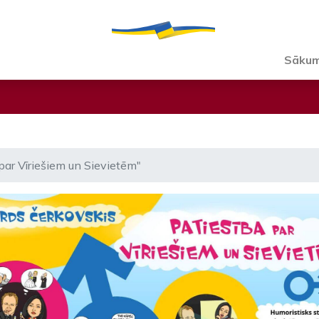
Sāku
par Vīriešiem un Sievietēm"