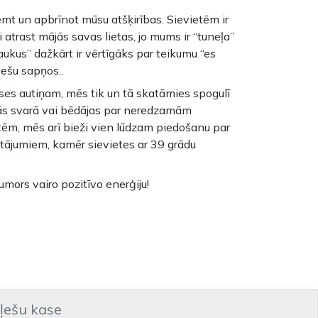
mt un apbrīnot mūsu atšķirības. Sievietēm ir
 atrast mājās savas lietas, jo mums ir “tuneļa”
aukus” dažkārt ir vērtīgāks par teikumu “es
iešu sapņos..
ases autiņam, mēs tik un tā skatāmies spogulī
ušās svarā vai bēdājas par neredzamām
ēm, mēs arī bieži vien lūdzam piedošanu par
utājumiem, kamēr sievietes ar 39 grādu
humors vairo pozitīvo enerģiju!
iļešu kase