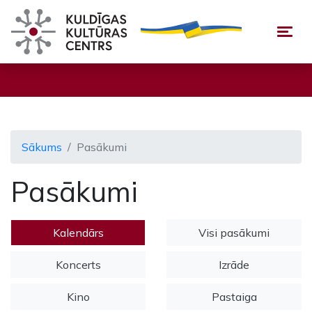
Togg
Sākums
Pasākumi
Pasākumi
Kalendārs
Visi pasākumi
Koncerts
Izrāde
Kino
Pastaiga